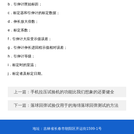
b．引伸计匣始标距；
c．标定器和引伸计的标定数据；
d．伸长放大倍数；
e．标定系数；
f．引伸计大应变示值误差；
g．引伸计伸长进回程示值相对误差；
h．引伸计等级；
i．标定时的室温；
j．标定者及标定日期。
上一篇：
手机拉压试验机的功能比我们想象的还要健全
下一篇：
落球回弹试验仪用于的海绵落球回弹测试的方法
地址：吉林省长春市朝阳区开运街1599-1号