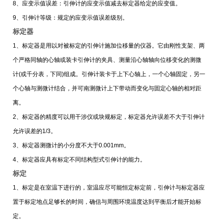
8、应变示值误差：引伸计的应变示值减去标定器给定的应变值。
9、引伸计等级：规定的应变示值误差级别。
标定器
1、标定器是用以对被标定的引伸计施加位移量的仪器。它由刚性支架、两
个严格同轴的心轴或装卡引伸计的夹具、测量沿心轴轴向位移变化的测微
计(或千分表，下同)组成。引伸计装卡于上下心轴上，一个心轴固定，另一
个心轴与测微计结合，并可南测微计上下带动而变化与固定心轴的相对距
离。
2、标定器的精度可以用干涉仪或块规标定，标定器允许误差不大于引伸计
允许误差的1/3。
3、标定器测微计的小分度不大于0.001mm。
4、标定器应具有标定不同结构型式引伸计的能力。
标定
1、标定是在室温下进行的，室温应尽可能恒定标定前，引伸计与标定器应
置于标定地点足够长的时间，确信与周围环境温度达到平衡后才能开始标
定。