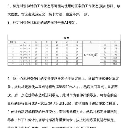
2、标定时引伸计的工作状态尽可能与使用时正常的工作状态(例如标距、放
大倍数、增应变或减应变、装卡方法、室温等)相一致。
3、标定时引伸计标距的误差应符合表A1规定。
4、应小心地把引伸计的变形传感器装卡于标定器上。建议在正式开始标定
前，旋动标定器使从零点进程到满量程10％左右，然后退回零点，重复两
次。后一次退过零点然后进到零点，此时作为引伸计的零点。将标定的全
量程的位移量分成8～10级(建议分成10级)，旋动测微计逐级施加位移量，
引伸计自动记录相应的长度变化，直到满量程为止。然后将标定器退回到
零点，卸下引伸计的变形传感器并重新装卡，按上述程序重复进行标定。