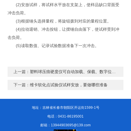
(2)安放试样，将试样水平放在支架上，使样品缺口背面受
冲击负荷。
(3)根据锤头选择量程，将旋钮拨到对应的量程位置。
(4)拉动退销、冲击按钮，让摆锤自由落下，使试样受到冲
击负荷。
(5)读取数值、记录试验数据准备下一次冲击。
上一篇：
塑料球压痕硬度仪可自动加载、保载、数字位置检测
下一篇：
维卡软化点试验仪试样安放，要做哪些准备
地址：吉林省长春市朝阳区开运街1599-1号
电话：0431-86195001
邮箱：13944903695@139.com