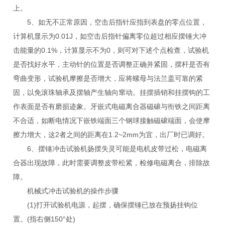
上。
5、如无不正常原因，空击后指针应指到表盘的零点位置，
计算机显示为0.01J，如空击后指针偏离零位超过相应摆锤大冲
击能量的0.1%，计算显示不为0，则可对下述个点检查，试验机
是否找好水平，主动针的位置是否调整正确并紧固，摆杆是否有
弯曲变形，试验机摩擦是否增大，应将螺母与法兰盖可靠的紧
固，以免滚珠轴承及摆轴产生轴向窜动。挂摆插销和挂摆钩的工
作表面是否有磨损迹象。牙嵌式电磁离合器磁磙与衔铁之间距离
不合适，如断电情况下嵌铁端面三个钢球接触磁磙端面，会使摩
擦力增大，这2者之间的距离在1.2~2mm为宜，出厂时已调好。
6、摆锤冲击试验机扬摆失灵可能是电机皮带过松，电磁离
合器出现故障，此时需要调整皮带松紧，检修电磁离合，排除故
障。
机械式冲击试验机的操作步骤
(1)打开试验机电源，起摆，确保摆锤已放在预扬挂钩位
置。(指右侧150°处)