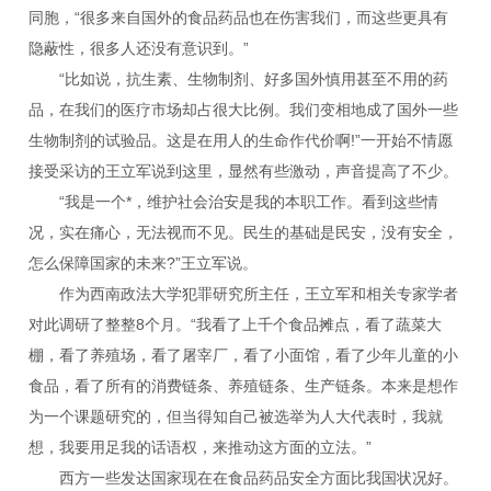
同胞，“很多来自国外的食品药品也在伤害我们，而这些更具有
隐蔽性，很多人还没有意识到。”
“比如说，抗生素、生物制剂、好多国外慎用甚至不用的药
品，在我们的医疗市场却占很大比例。我们变相地成了国外一些
生物制剂的试验品。这是在用人的生命作代价啊!”一开始不情愿
接受采访的王立军说到这里，显然有些激动，声音提高了不少。
“我是一个*，维护社会治安是我的本职工作。看到这些情
况，实在痛心，无法视而不见。民生的基础是民安，没有安全，
怎么保障国家的未来?”王立军说。
作为西南政法大学犯罪研究所主任，王立军和相关专家学者
对此调研了整整8个月。“我看了上千个食品摊点，看了蔬菜大
棚，看了养殖场，看了屠宰厂，看了小面馆，看了少年儿童的小
食品，看了所有的消费链条、养殖链条、生产链条。本来是想作
为一个课题研究的，但当得知自己被选举为人大代表时，我就
想，我要用足我的话语权，来推动这方面的立法。”
西方一些发达国家现在在食品药品安全方面比我国状况好。