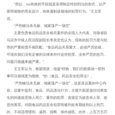
“所以，zui有效的手段就是采用制定特别刑法的形式，以严
密而细致的罪名设计，有效遏制该领域的犯罪行为。”王立军
说。
“严刑峻法杀无赦、倾家荡产一场空”
主要负责食品药品安全相关案件的全国人大代表、河南省驻
马店市中级人民法院副院长李其宏也认为，现有的惩罚力度与犯
罪的严重程度不相匹配。“食品药品关系重大，必须严厉惩戒，
可现在我们没有足够的法律来对付这些犯罪。没有严厉的惩罚，
问题只能越来越严重。”
王立军认为，根据现状，借鉴*经验，我们仍然亟须一部刑
事司法领域更为细致、*的《食品、药品安全犯罪法》。
“严刑峻法杀无赦、倾家荡产一场空”，这是其议案的中心内
容。议案中提到，食品、药品违法行为，主观方面是放任结果发
生的间接故意致人死亡、重伤的犯罪，直接定为故意杀人罪、故
意伤害罪。对因食品药品安全犯罪而被判处有期徒刑以上刑罚
的，不得适用缓刑、减刑、假释、保外就医。此外，上百万元罚