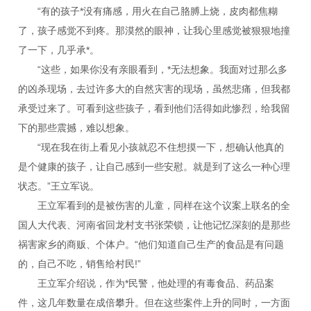
“有的孩子*没有痛感，用火在自己胳膊上烧，皮肉都焦糊
了，孩子感觉不到疼。那漠然的眼神，让我心里感觉被狠狠地撞
了一下，几乎承*。
“这些，如果你没有亲眼看到，*无法想象。我面对过那么多
的凶杀现场，去过许多大的自然灾害的现场，虽然悲痛，但我都
承受过来了。可看到这些孩子，看到他们活得如此惨烈，给我留
下的那些震撼，难以想象。
“现在我在街上看见小孩就忍不住想摸一下，想确认他真的
是个健康的孩子，让自己感到一些安慰。就是到了这么一种心理
状态。”王立军说。
王立军看到的是被伤害的儿童，同样在这个议案上联名的全
国人大代表、河南省回龙村支书张荣锁，让他记忆深刻的是那些
祸害家乡的商贩、个体户。“他们知道自己生产的食品是有问题
的，自己不吃，销售给村民!”
王立军介绍说，作为*民警，他处理的有毒食品、药品案
件，这几年数量在成倍攀升。但在这些案件上升的同时，一方面