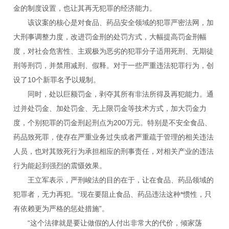
金的制度设置，也让其再无犯罪的经济能力。
该议案的核心是对食品、药品安全领域的犯罪严密法网，加
大刑事调整力度，改进罚金刑的处罚方式，大幅提高罚金刑幅
度，对社会危害性、主观极为恶劣的犯罪分子适用死刑、无期徒
刑等刑罚，并禁用减刑、假释。对于一些严重违法犯罪行为，创
设了10个新罪名予以规制。
同时，处以巨额罚金，剥夺其所有非法所得及再犯能力。通
过并处罚金、加处罚金、无上限罚金等技术方式，加大罚金力
度，个别犯罪的罚金刑起刑点为200万元。特别是不安全食品、
药品致死罪，使存在严重业务过失或者严重疏于管理的相关违法
人员，也对其致死行为承担相应的刑事责任，对相关产业的违法
行为能起到强烈的震慑效果。
王立军表示，严刑峻法的目的在于，让在食品、药品领域的
犯罪者，无力再犯。“现在要阻止食品、药品违法这种*惯性，只
有依赖更为严格的惩处措施”。
“这个法律就是要让做假的人付出非常大的代价，倾家荡