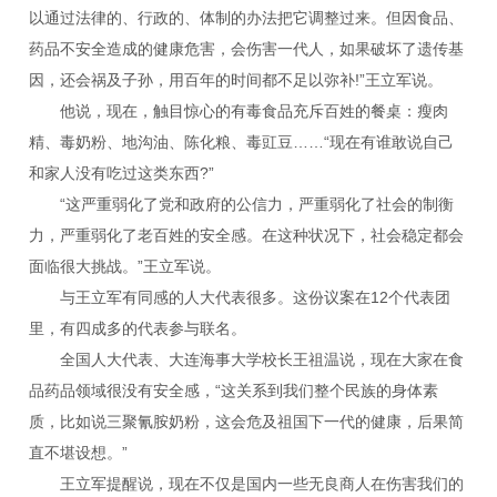
以通过法律的、行政的、体制的办法把它调整过来。但因食品、
药品不安全造成的健康危害，会伤害一代人，如果破坏了遗传基
因，还会祸及子孙，用百年的时间都不足以弥补!”王立军说。
他说，现在，触目惊心的有毒食品充斥百姓的餐桌：瘦肉
精、毒奶粉、地沟油、陈化粮、毒豇豆……“现在有谁敢说自己
和家人没有吃过这类东西?”
“这严重弱化了党和政府的公信力，严重弱化了社会的制衡
力，严重弱化了老百姓的安全感。在这种状况下，社会稳定都会
面临很大挑战。”王立军说。
与王立军有同感的人大代表很多。这份议案在12个代表团
里，有四成多的代表参与联名。
全国人大代表、大连海事大学校长王祖温说，现在大家在食
品药品领域很没有安全感，“这关系到我们整个民族的身体素
质，比如说三聚氰胺奶粉，这会危及祖国下一代的健康，后果简
直不堪设想。”
王立军提醒说，现在不仅是国内一些无良商人在伤害我们的