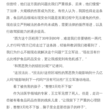
但曾经，他们这方面的问题比我们严重很多。后来，他们慢慢*
了法律，大规模的伤害成为历史。有些人认为，我国也得走这条
路，食品药品领域出现安全问题是发展过程中无法避免的代价。
现在设立严刑峻法的条件尚未成熟，需要法律的循序渐进，以及
行政驾驭能力的逐步提高。
“西方这个历程用了30年到80年，难道我们非要牺牲一两代
人才行吗?西方已经走过了这条路，经验和教训我们都看到了，
我们为什么不能现在就解决这个问题?”王立军说，“现在没有什
么比维护食品药品安全，更让我感觉到有危机感了。”
“和黑恶势力的猖狂比呢?”记者问。
“这没法比，*没法比!这些区域性的黑恶势力能影响到十几亿
人吗?能影响到下一代吗?*没有可比性!”王立军激动地说。
看了被伤害的孩子，“整整3天吃不下饭”
作为法医学领域的专家，王立军见惯了死人。但是，走访一
些被有毒食品药品伤害的残疾儿童，“让我留下了严重的心理阴
影，整整3天吃不下饭，脑子里全是那些孩子的样子”。