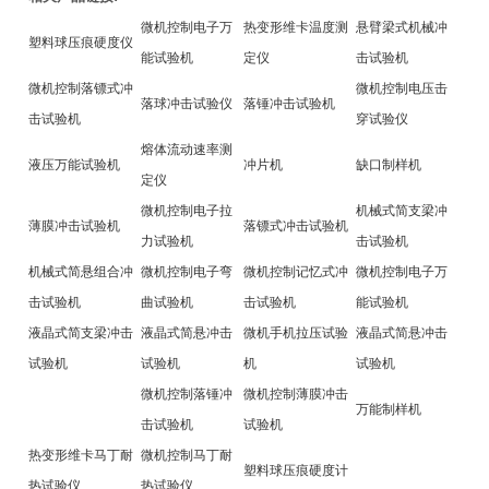
微机控制电子万
热变形维卡温度测
悬臂梁式机械冲
塑料球压痕硬度仪
能试验机
定仪
击试验机
微机控制落镖式冲
微机控制电压击
落
球冲击试验仪
落锤冲击试验机
击试验机
穿试验仪
熔体流动速率测
液压万能试验机
冲片机
缺口制样机
定仪
微机控制电子拉
机械式简支梁冲
薄膜冲击试验机
落镖式冲击试验机
力试验机
击试验机
机械式简悬组合冲
微机控制电子弯
微机控制记忆式冲
微机控制电子万
击试验机
曲试验机
击试验机
能试验机
液晶式简支梁冲击
液晶式简悬
冲击
微机
手机拉压试验
液晶式简悬
冲击
试验机
试验机
机
试验机
微机控制落锤冲
微机控制薄膜冲击
万能制样机
击试验机
试验机
热变形维卡马丁耐
微机控制马丁耐
塑料球压痕硬度计
热试验仪
热试验仪