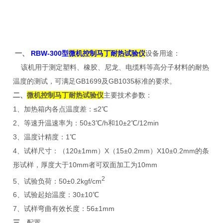
一、
RBW-300型
微机控制马丁耐热试验仪
设备用途：
该机用于测定塑料、橡胶、尼龙、电缆料等高分子材料的耐热
温度的测试，可满足GB1699及GB1035标准的要求。
二、
微机控制马丁耐热试验仪
主要技术参数：
1、加热箱内各点温度差：≤2℃
2、等速升温速率为：50±3℃/h和10±2℃/12min
3、温度计精度：1℃
4、试样尺寸：（120±1mm）X（15±0.2mm）X10±0.2mm的条
形试样，厚度大于10mm者可双面加工为10mm
2
5、试验负荷：50±0.2kgf/cm
6、试验起始温度：30±10℃
7、试样弯曲有效长度：56±1mm
三、
配置