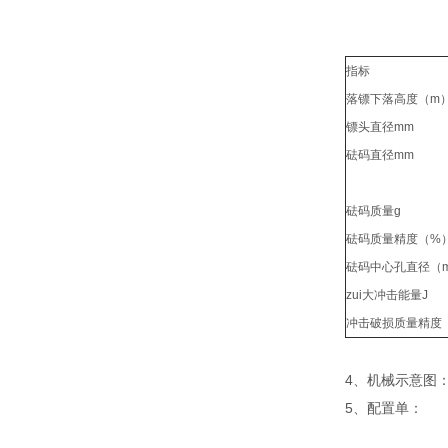
指标
落镖下落高度（m
镖头直径mm
砝码直径mm
砝码质量g
砝码质量精度（%
砝码中心孔直径（
zui大冲击能量J
冲击破损质量精度
4、机械示意图
5、配置单：