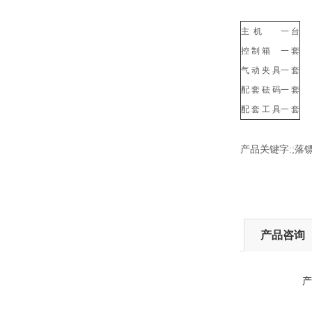
主 机
一 台
控 制 箱
一 套
气 动 夹 具
一 套
配 套 砝 码
一 套
配 套 工 具
一 套
产品关键字:;落
产品咨询
产