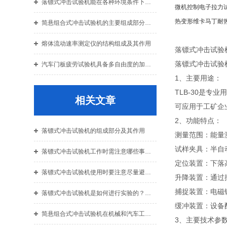
落镖式冲击试验机能在各种环境条件下稳定运行
微机控制电子拉力
热变形维卡马丁耐
简悬组合式冲击试验机的主要组成部分及其作用
熔体流动速率测定仪的结构组成及其作用
落镖式冲击试验
落镖式冲击试验
汽车门板疲劳试验机具备多自由度的加载功能
1、主要用途：
TLB-30是
相关文章
可应用于工矿企业
2、功能特点：
落镖式冲击试验机的组成部分及其作用
测量范围：能量测
试样夹具：半自
落镖式冲击试验机工作时需注意哪些事项？
定位装置：下落
落镖式冲击试验机使用时要注意尽量避免在以下情况下使用
升降装置：通过
捕捉装置：电磁
落镖式冲击试验机是如何进行实验的？这篇文章告诉你
缓冲装置：设备
简悬组合式冲击试验机在机械和汽车工业中的应用
3、主要技术参