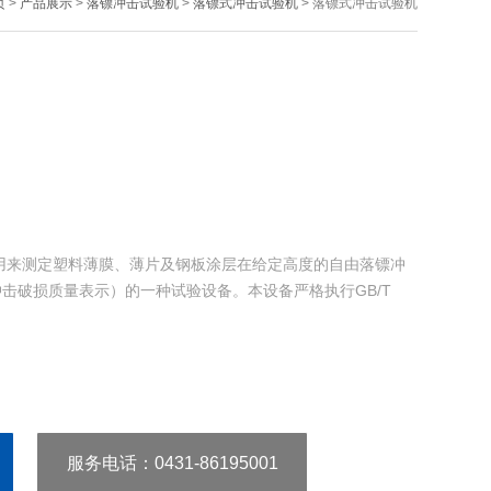
页
>
产品展示
>
落镖冲击试验机
>
落镖式冲击试验机
> 落镖式冲击试验机
用来测定塑料薄膜、薄片及钢板涂层在给定高度的自由落镖冲
冲击破损质量表示）的一种试验设备。本设备严格执行GB/T
服务电话
：0431-86195001