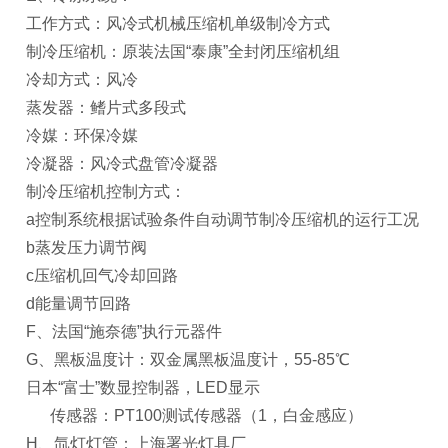
工作方式：风冷式机械压缩机单级制冷方式
制冷压缩机：原装法国“泰康”全封闭压缩机组
冷却方式：风冷
蒸发器：鳍片式多段式
冷媒：环保冷媒
冷凝器：风冷式盘管冷凝器
制冷压缩机控制方式：
a
控制系统根据试验条件自动调节制冷压缩机的运行工况
b
蒸发压力调节阀
c
压缩机回气冷却回路
d
能量调节回路
F
、法国“施奈德”执行元器件
G
、黑板温度计：双金属黑板温度计，55-85℃
日本“富士”数显控制器，LED显示
传感器：PT100测试传感器（1，白金感应）
H
、氙灯灯管：上海署光灯具厂