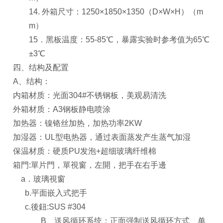
14.
外箱尺寸：1250×1850×1350（D×W×H）（m
m）
15
．黑板温度：55-85℃，暴露实验时参考值为65℃
±3℃
四、结构及配置
A
、结构：
内箱材质：光面304#不锈钢板，美观易清洗
外箱材质：A3钢板静电喷涂
加热器：镍铬丝加热，加热功率2KW
加湿器：UL型电热器，通过表面蒸发产生蒸气加湿
保温材质：硬质PU发泡+超细玻璃纤维棉
箱門:單片門，單視窗，左開，把手在右手邊
a
．玻璃視窗
b.
平面嵌入式把手
c.
後鈕:SUS #304
B
、
送风循环系统：正面强制送风循环方式、单