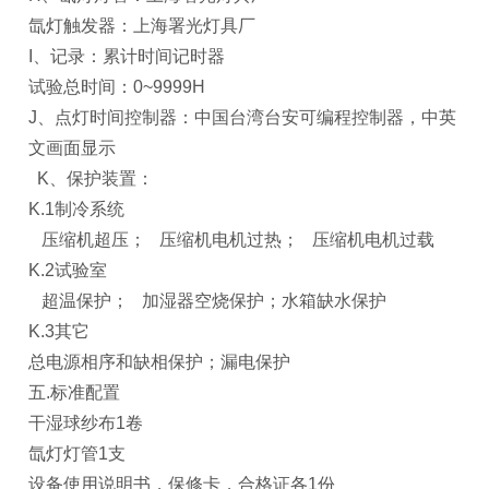
氙灯触发器：上海署光灯具厂
I
、记录：累计时间记时器
试验总时间：0~9999H
J
、点灯时间控制器：中国台湾台安可编程控制器，中英
文画面显示
K
、保护装置：
K.1
制冷系统
压缩机超压； 压缩机电机过热； 压缩机电机过载
K.2
试验室
超温保护； 加湿器空烧保护；水箱缺水保护
K.3
其它
总电源相序和缺相保护；漏电保护
五.标准配置
干湿球纱布1卷
氙灯灯管1支
设备使用说明书，保修卡，合格证各1份