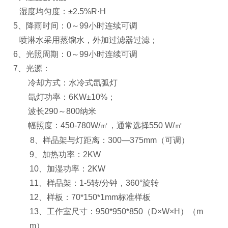
湿度均匀度：±2.5%R·H
5
、降雨时间：0～99小时连续可调
喷淋水采用蒸馏水，外加过滤器过滤；
6
、光照周期：0～99小时连续可调
7
、光源：
冷却方式：水冷式氙弧灯
氙灯功率：6KW±10%；
波长290～800纳米
幅照度：450-780W/
㎡
，通常选择550 W/
㎡
8
、样品架与灯距离：300—375mm（可调）
9
、加热功率：2KW
10
、加湿功率：2KW
11
、样品架：1-5转/分钟，360°旋转
12
、样板：70*150*1mm标准样板
13
、工作室尺寸：950*950*850（D×W×H）（m
m）