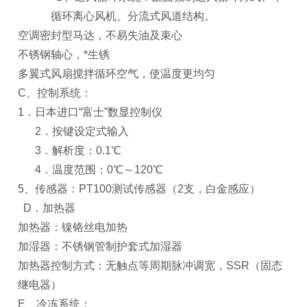
循环离心风机、分流式风道结构。
空调密封型马达，不易失油及束心
不锈钢轴心，*生锈
多翼式风扇搅拌循环空气，使温度更均匀
C
、控制系统：
1
．日本进口“富士”数显控制仪
2
．按键设定式输入
3
．解析度：0.1℃
4
．温度范围：0℃～120℃
5
、传感器：PT100测试传感器（2支，白金感应）
D
．加热器
加热器：镍铬丝电加热
加湿器：不锈钢管制护套式加湿器
加热器控制方式：无触点等周期脉冲调宽，SSR（固态
继电器）
E
、冷冻系统：