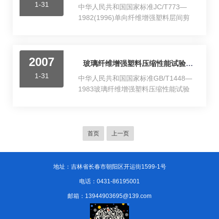
1-31
中华人民共和国国家标准JC/T773—
1982(1996)单向纤维增强塑料层间剪
切强度试验方法(原GB3357—1982)本
标准采用短梁法测定单向纤维增强塑
料平板的层间剪切强度。本标准多用
2007
于选材和质量控制。1试样1.1试样几
玻璃纤维增强塑料压缩性能试验方法
何形状见图1。试样长度L(mm)按式(1)
1-31
中华人民共和国国家标准GB/T1448—
计算：
1983玻璃纤维增强塑料压缩性能试验
L=l+10……………………………………………
方法(代替GB1448—1978)本标准适用
(1)式中：l=5h，试样宽度b为
于测定玻璃纤维织物增强塑料板材和
6.0±0.5mm;试样厚度h为2～5mm，大
短切玻璃纤维增强塑料的压缩强度和
于5mm的平板允许单面加工到要求厚
压缩弹性模量。1试样11试样型式和
首页
上一页
度。1.2每组试样数量应不少于10...
尺寸见图1和表1。表
1__________________________________
尺寸Ⅰ型尺寸Ⅱ型符号一般试样仲裁试样
地址：吉林省长春市朝阳区开运街1599-1号
符号一般试样仲裁试样宽度b10～
电话：0431-86195001
1410&...
邮箱：13944903695@139.com