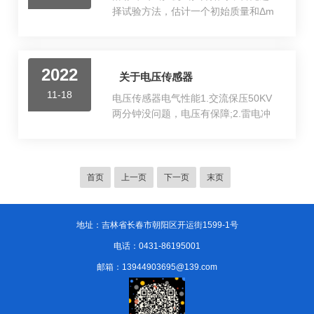
化、延伸率、抗张力，以比较试片老
行。...
择试验方法，估计一个初始质量和Δm
化前与老化后之抗拉强度及伸长率等
值，进行试验，如果个试样破损，用
变化情形。本机以热风循环方式，促
砝码Δm减少落体质量；如果个试样不
使试片老化，内箱密闭性强，具有抽
破，须用砝码Δm增加落体质量依此进
换内箱空气装置，设有超温自动切断
2022
行试验。总之，利用砝码减少或增加
关于电压传感器
保护装置。但不适用于易燃，易爆及
落体质量，取决于前一个试样是否破
挥发成易燃易爆性物质的物品的干燥
11-18
电压传感器电气性能1.交流保压50KV
损。20个试样试验后，计算破损总数
和试验，是工矿企业、科研单位、大
两分钟没问题，电压有保障;2.雷电冲
N，如果N等于10，试验完成；如果N
专...
击90KV设计，**等级高；3.局部放电
小于10，补充试样后，继续试验直到N
小，20KV时局部放电小于0PC;4.温度
等于10；如果N大于10，补充试样
变化率小，在-40ﾟC~+70ﾟC温度变化
后，继续试验直到不破损的总数等于
率小于3%;电压传感器材料特性:1.介质
首页
上一页
下一页
末页
10为止，后由系统自动计算冲击结
介电常数:320;2.工作温度区
果。落镖冲击试验机操作说明1、夹持
间:-55℃~+125℃;3.单片额定电
试品，根据试...
压:12KVAC;4.单片额定容
地址：吉林省长春市朝阳区开运街1599-1号
量:100PF~500PF;5.频率:50HZ;电压
电话：0431-86195001
传感器工作条件1、安装场所：户内；
邮箱：13944903695@139.com
2、环境温度：-40℃～+70℃；3、海
拔高度：≤2...