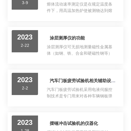
3-9
熔体流动速率测定仪是在规定温度条
件下，用高温加热炉使被测物达到熔
融状态。这种熔融状态的被测物，在
规定的砝码负荷重力下通过一定直径
的小孔进行挤出试验。在工业企业的
2023
塑料生产及科研单位的研究中，经常
涂层测厚仪的功能
用“熔体（质量）流动速率”来表示高分
2-22
涂层测厚仪可无损地测量磁性金属基
子材料在熔融状态下的流动性、粘度
体（如钢、铁、合金和硬磁性钢等）
等物理性能。适用于聚乙烯、聚苯乙
上非磁性涂层的厚度（如铝、铬、
烯、聚丙烯、ABS树脂、聚甲醛树脂、
铜、珐琅、橡胶、油漆等）及非磁性
聚碳酸脂、尼龙、氟塑料等多种高聚
金属基体（如铜、铝、锌、锡等）上
物塑料原料在高温下熔融指数的测
2023
非导电覆层的厚度（如：珐琅、橡
汽车门板疲劳试验机相关辅助设备的特性
定。广泛应用于塑料原料生产、塑料
胶、油漆、塑料等）。特性由于极为
制品、石油化工等行业以及有关大专
2-2
汽车门板疲劳试验机采用电液伺服控
耐用的仪器构造，即使在简陋的环境
院校、科研部门和商检部门。...
制技术是专门用来对各种车辆钢板弹
条件下也可进行可靠的测量。借助两
簧进行动态疲劳性能试验和静态特性
个独立枢轴与发光显示屏，即使在难
试验的专用设备，可对汽车钢板弹簧
以触及的测量点也可进行简单操作。
总成在特定条件下，进行预压后，检
由于设备的结构紧凑以及直观的单手
2023
测其刚度大小；可以按预置弧高测量
摆锤冲击试验机的仪器化
操作概念，可快速、重复进行准确测
负荷大小，也可以通过预置负荷测量
量。测量符合标准，具有适用于
1-28