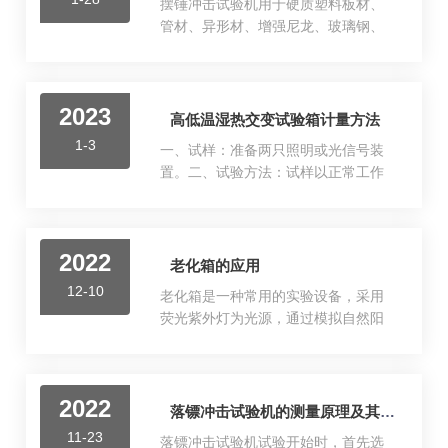
摆锤冲击试验机用于硬质塑料板材、
弧高大小；在规定的应力下进行钢板
IMOPSPC与SSPC-PA2的特殊模...
管材、异形材、增强尼龙、玻璃钢、
弹簧的疲劳试验。汽车门板疲劳试验
陶瓷、铸石电绝缘材料等非金属材料
机辅助设备的特性：1、用电要求较
冲击韧性的测定。性能特点1.试验结果
低。疲劳试验机通常尺寸较大，不可
全数字显示；2.配备进口滚珠轴承，将
避免地会给人以消耗更多电力的印
2023
摆锤过程能量损失降到*低；3.可输入
高低温湿热交变试验箱计量方法
象。实际上，如果您仔细咨询了疲劳
宽度和厚度试验条件，自动计算冲击
试验机的销售人员，将会很清楚该仪
1-3
一、试样：准备两只照明或光信号装
强度；4.摆锤冲击试验机采用2500P/R
器的功率需求没有想象的那么大。简
置。二、试验方法：试样以正常工作
进口编码器，精准测量摆锤角度；5.配
而...
位置放入试验箱内，并经历5个试验循
备**防护网，保障试验过程**。概述摆
环，每个试验循环组成包括湿热38℃
锤冲击试验机适用于均聚和共聚聚丙
保持16h，相对湿度为95%，低
烯（PP-H、PP-B、PP-R）管材，未
2022
温-30℃高温60℃保持4h，温度转换速
老化箱的应用
增塑聚氯乙烯（PVC-U）管材，经改
率为0.6℃/min~4.0℃/min，循环开始
性后高抗冲的聚氯乙...
12-10
老化箱是一种常用的实验设备，采用
温度20℃；三、试验结果判定：试验
荧光紫外灯为光源，通过模拟自然阳
结束后，目视检验试样应无腐蚀，反
光中的紫外辐射和冷凝，对材料进行
射镜和配光镜应不变形、不起泡，配
加速耐候性试验，被广泛用于多个领
光性能应符合相关标准要求。计量特
域中。老化箱用新进来的空气氧化产
性：温湿度偏差、温湿度波动度、温
2022
品，产品适用于橡胶、塑胶、人造皮
落镖冲击试验机的测量原理及其操作说明
湿度均匀性高低温交变湿热试验箱计
革，电线、电缆、测试其材质之老
量方法：1、计量在空载条件下进
11-23
落镖冲击试验机试验开始时，首先选