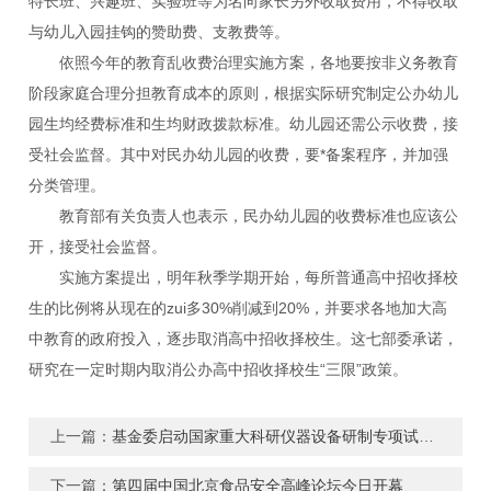
特长班、兴趣班、实验班等为名向家长另外收取费用，不得收取
与幼儿入园挂钩的赞助费、支教费等。
依照今年的教育乱收费治理实施方案，各地要按非义务教育
阶段家庭合理分担教育成本的原则，根据实际研究制定公办幼儿
园生均经费标准和生均财政拨款标准。幼儿园还需公示收费，接
受社会监督。其中对民办幼儿园的收费，要*备案程序，并加强
分类管理。
教育部有关负责人也表示，民办幼儿园的收费标准也应该公
开，接受社会监督。
实施方案提出，明年秋季学期开始，每所普通高中招收择校
生的比例将从现在的zui多30%削减到20%，并要求各地加大高
中教育的政府投入，逐步取消高中招收择校生。这七部委承诺，
研究在一定时期内取消公办高中招收择校生“三限”政策。
上一篇：
基金委启动国家重大科研仪器设备研制专项试点工作
下一篇：
第四届中国北京食品安全高峰论坛今日开幕